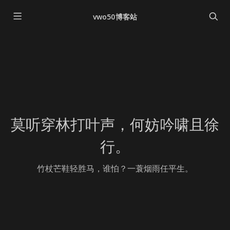
vwo50博客站
莫听穿林打叶声，何妨吟啸且徐
行。
竹杖芒鞋轻胜马，谁怕？一蓑烟雨任平生。