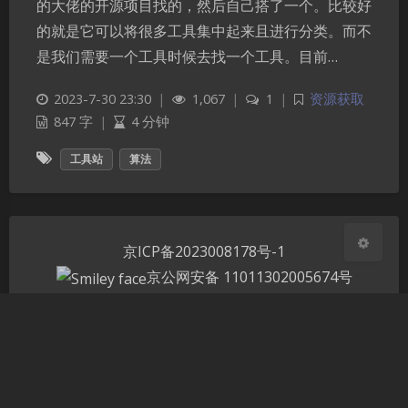
的大佬的开源项目找的，然后自己搭了一个。比较好
夜间模式
的就是它可以将很多工具集中起来且进行分类。而不
是我们需要一个工具时候去找一个工具。目前…
Sans Serif
Serif
2023-7-30 23:30
|
1,067
|
1
|
资源获取
浅阴影
深阴影
847 字
|
4 分钟
工具站
算法
关闭
日落
暗化
灰度
京ICP备2023008178号-1
京公网安备 11011302005674号
Theme
Argon
站点已运行
天，感谢有你！
1233