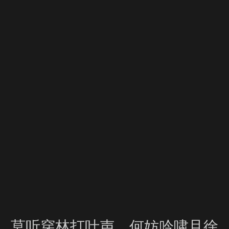
莫听穿林打叶声，何妨吟啸且徐