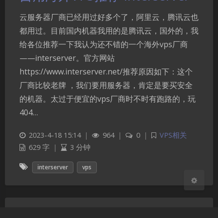
云服务器厂商已经用过好多个了，阿里云，腾讯云也
都用过。目前国内机器我用的是腾讯云，国外的，我
给各位推荐一下我认为还不错的一个海外vps厂商
——interserver。官方网站
夜间模式
https://www.interserver.net/推荐原因如下：这个
厂商比较老牌 ，我们要用服务器，肯定是要买安全
Sans Serif
Serif
的机器。太过于便宜的vps厂商时不时有跑路的，玩
404…
浅阴影
深阴影
2023-4-18 15:14
|
964
|
0
|
VPS相关
关闭
日落
暗化
灰度
629 字
|
3 分钟
interserver
vps