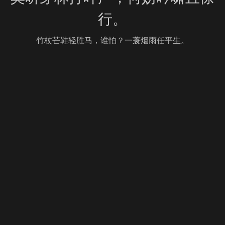
行。
竹杖芒鞋轻胜马，谁怕？一蓑烟雨任平生。