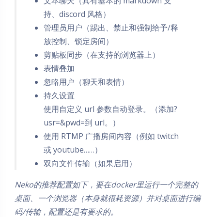
文本聊天（具有基本的 markdown 支
持、discord 风格）
管理员用户（踢出、禁止和强制给予/释
放控制、锁定房间）
剪贴板同步（在支持的浏览器上）
表情叠加
忽略用户（聊天和表情）
持久设置
使用自定义 url 参数自动登录。（添加?
usr=
&pwd=
到 url。）
使用 RTMP 广播房间内容（例如 twitch
或 youtube……）
双向文件传输（如果启用）
Neko的推荐配置如下，要在docker里运行一个完整的
桌面、一个浏览器（本身就很耗资源）并对桌面进行编
码/传输，配置还是有要求的。