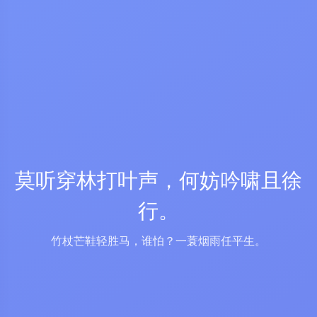
莫听穿林打叶声，何妨吟啸且徐
行。
竹杖芒鞋轻胜马，谁怕？一蓑烟雨任平生。