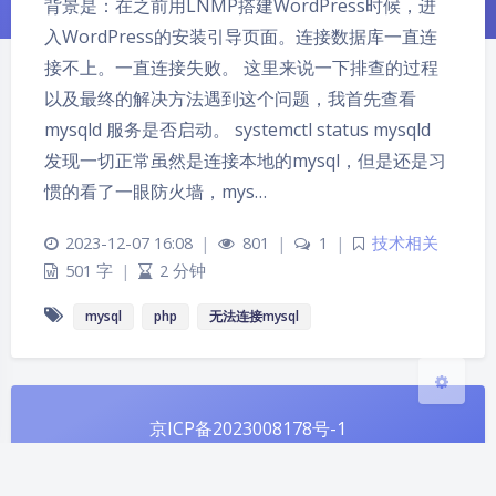
背景是：在之前用LNMP搭建WordPress时候，进
入WordPress的安装引导页面。连接数据库一直连
接不上。一直连接失败。 这里来说一下排查的过程
以及最终的解决方法遇到这个问题，我首先查看
夜间模式
mysqld 服务是否启动。 systemctl status mysqld
发现一切正常虽然是连接本地的mysql，但是还是习
Sans Serif
Serif
惯的看了一眼防火墙，mys…
浅阴影
深阴影
2023-12-07 16:08
|
801
|
1
|
技术相关
501 字
|
2 分钟
关闭
日落
暗化
灰度
mysql
php
无法连接mysql
京ICP备2023008178号-1
京公网安备 11011302005674号
Theme
Argon