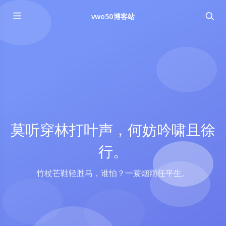
vwo50博客站
莫听穿林打叶声，何妨吟啸且徐
行。
竹杖芒鞋轻胜马，谁怕？一蓑烟雨任平生。