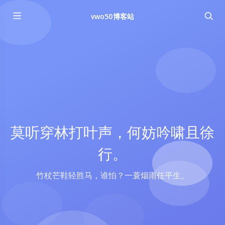
vwo50博客站
莫听穿林打叶声，何妨吟啸且徐
行。
竹杖芒鞋轻胜马，谁怕？一蓑烟雨任平生。