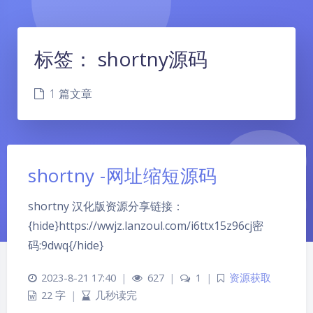
标签：
shortny源码
1 篇文章
shortny -网址缩短源码
shortny 汉化版资源分享链接：
{hide}https://wwjz.lanzoul.com/i6ttx15z96cj密
码:9dwq{/hide}
夜间模式
2023-8-21 17:40
|
627
|
1
|
资源获取
Sans Serif
Serif
22 字
|
几秒读完