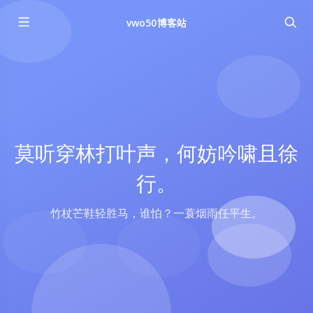
vwo50博客站
莫听穿林打叶声，何妨吟啸且徐
行。
竹杖芒鞋轻胜马，谁怕？一蓑烟雨任平生。