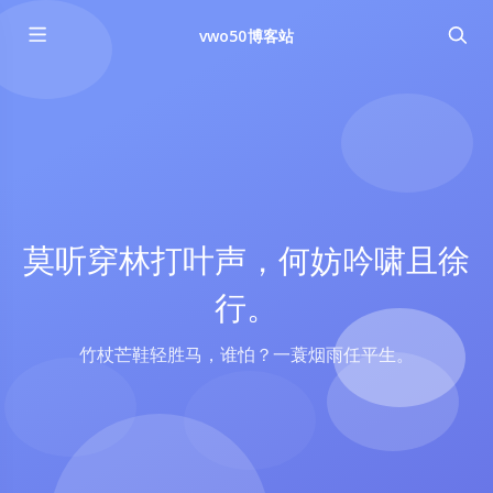
vwo50博客站
莫听穿林打叶声，何妨吟啸且徐
行。
竹杖芒鞋轻胜马，谁怕？一蓑烟雨任平生。