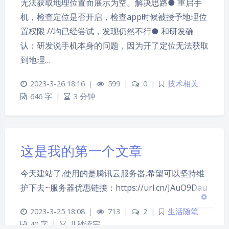
无法获取地理位置而展示为空。解决思路● 重启手
机，检查定位是否开启，检查app时候被授予地理位
置权限 //均已经尝试，发现仍然不行● 和研发确
认：研发说手机本身的问题，因为开了定位无法获取
到地理…
夜间模式
2023-3-26 18:16
|
599
|
0
|
技术相关
646 字
|
3 分钟
Sans Serif
Serif
浅阴影
深阴影
这是我的第一个文章
关闭
日落
暗化
灰度
今天建站了,使用的是腾讯云服务器,希望可以坚持维
护下去~服务器优惠链接：https://url.cn/JAuO9Dau
2023-3-25 18:08
|
713
|
2
|
生活随笔
40 字
|
几秒读完