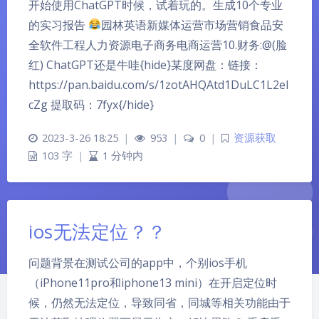
开始使用ChatGPT时候，试着玩的。生成10个专业
的实习报告
园林英语新媒体运营市场营销食品安
全软件工程人力资源电子商务电商运营10.财务:@(脸
红) ChatGPT还是牛哇{hide}某度网盘：链接：
https://pan.baidu.com/s/1zotAHQAtd1DuLC1L2eI
cZg 提取码：7fyx{/hide}
2023-3-26 18:25
|
953
|
0
|
资源获取
103 字
|
1 分钟内
ios无法定位？？
问题背景在测试公司的app中，个别ios手机
（iPhone11pro和iphone13 mini）在开启定位时
候，仍然无法定位，导致同省，同城等相关功能由于