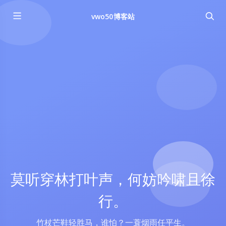
vwo50博客站
莫听穿林打叶声，何妨吟啸且徐
行。
竹杖芒鞋轻胜马，谁怕？一蓑烟雨任平生。