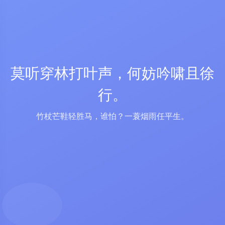
莫听穿林打叶声，何妨吟啸且徐
行。
竹杖芒鞋轻胜马，谁怕？一蓑烟雨任平生。