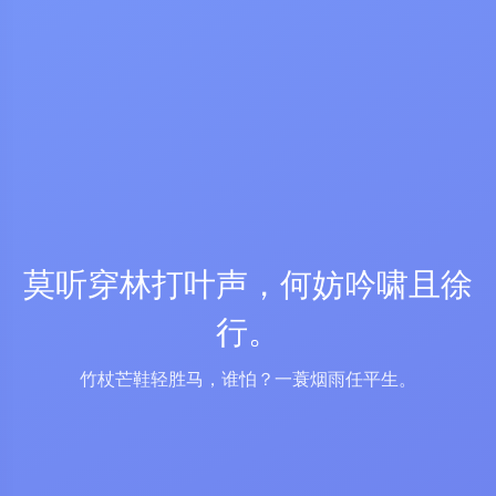
莫听穿林打叶声，何妨吟啸且徐
行。
竹杖芒鞋轻胜马，谁怕？一蓑烟雨任平生。