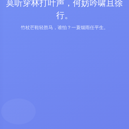
莫听穿林打叶声，何妨吟啸且徐
行。
竹杖芒鞋轻胜马，谁怕？一蓑烟雨任平生。