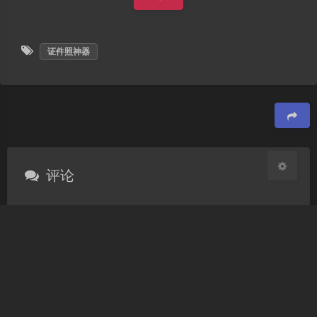
Sans Serif
Serif
浅阴影
深阴影
关闭
日落
暗化
灰度
赞赏
证件照神器
豆
评论