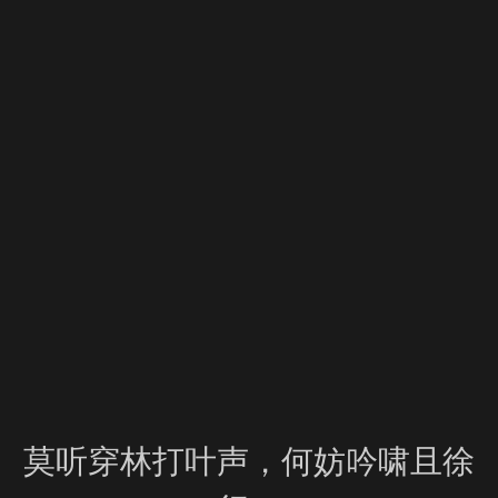
莫听穿林打叶声，何妨吟啸且徐