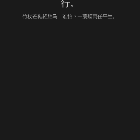
行。
竹杖芒鞋轻胜马，谁怕？一蓑烟雨任平生。