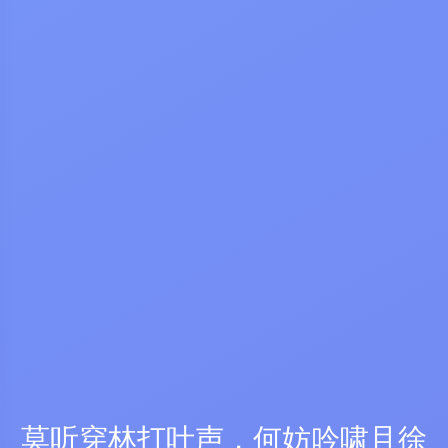
莫听穿林打叶声，何妨吟啸且徐