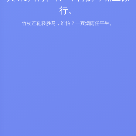
行。
竹杖芒鞋轻胜马，谁怕？一蓑烟雨任平生。