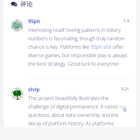
评论
95ph
1-3
Interesting read! Seeing patterns in lottery
夜间模式
numbers is fascinating, though truly random
chance is key. Platforms like
95ph slot
offer
Sans Serif
Serif
diverse games, but responsible play is always
the best strategy. Good luck to everyone!
浅阴影
深阴影
关闭
日落
暗化
灰度
slvip
5-21
This project beautifully illustrates the
challenge of digital permanence. It raises key
questions about data ownership and the
decay of platform history. As platforms
evolve, preserving personal digital narratives