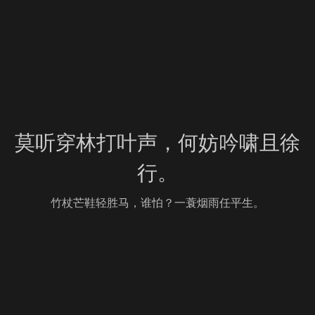
莫听穿林打叶声，何妨吟啸且徐
行。
竹杖芒鞋轻胜马，谁怕？一蓑烟雨任平生。