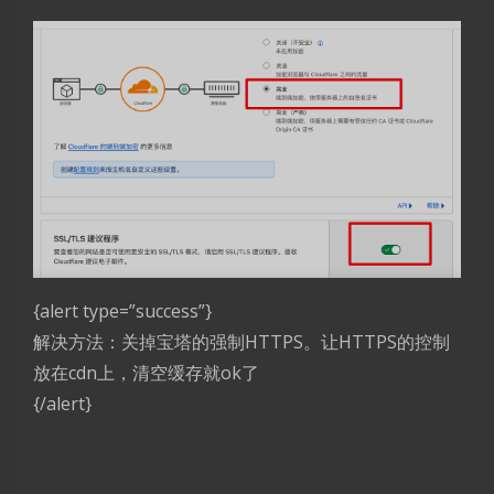
{alert type=”success”}
夜间模式
解决方法：关掉宝塔的强制HTTPS。让HTTPS的控制
Sans Serif
Serif
放在cdn上，清空缓存就ok了
{/alert}
浅阴影
深阴影
关闭
日落
暗化
灰度