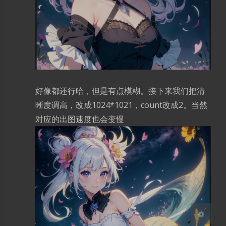
夜间模式
Sans Serif
Serif
浅阴影
深阴影
关闭
日落
暗化
灰度