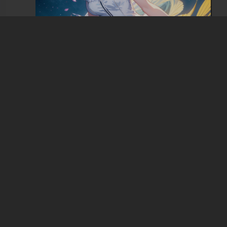
好像都还行哈，但是有点模糊。接下来我们把清
晰度调高，改成1024*1021，count改成2。当然