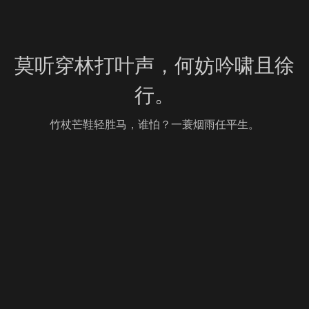
莫听穿林打叶声，何妨吟啸且徐
行。
竹杖芒鞋轻胜马，谁怕？一蓑烟雨任平生。