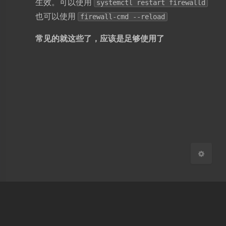
生效。可以使用
systemctl restart firewalld
也可以使用
firewall-cmd --reload
夜间模式
常见的就这些了，应该是足够使用了
Sans Serif
Serif
浅阴影
深阴影
关闭
日落
暗化
灰度