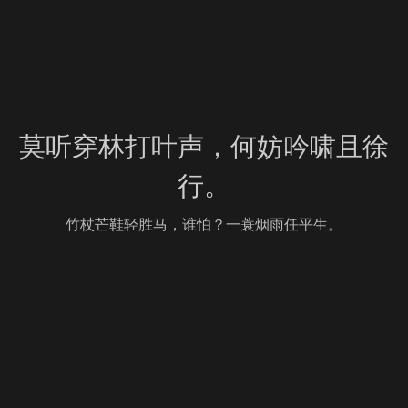
莫听穿林打叶声，何妨吟啸且徐
行。
竹杖芒鞋轻胜马，谁怕？一蓑烟雨任平生。