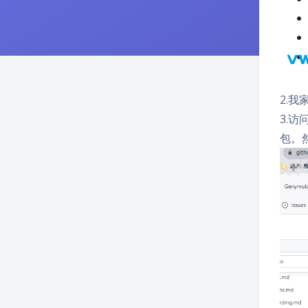
2.我
3.访
包。