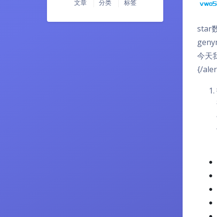
文章
分类
标签
sta
gen
今天
{/aler