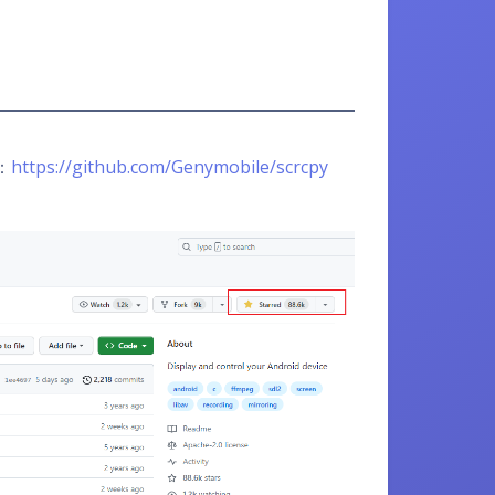
：
https://github.com/Genymobile/scrcpy