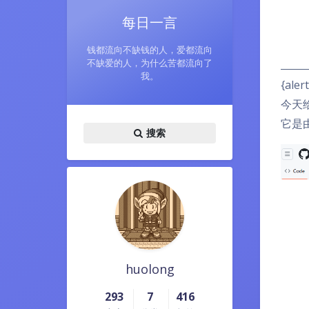
每日一言
钱都流向不缺钱的人，爱都流向
不缺爱的人，为什么苦都流向了
我。
{aler
今天给
它是由
搜索
huolong
293
7
416