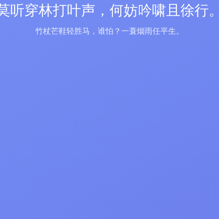
莫听穿林打叶声，何妨吟啸且徐行
竹杖芒鞋轻胜马，谁怕？一蓑烟雨任平生。