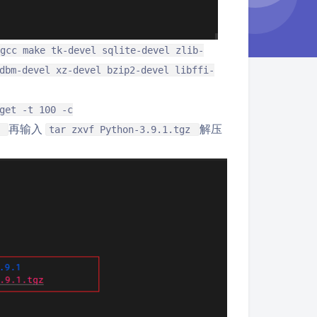
gcc make tk-devel sqlite-devel zlib-
dbm-devel xz-devel bzip2-devel libffi-
get -t 100 -c
再输入
解压
z
tar zxvf Python-3.9.1.tgz