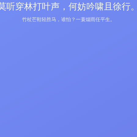
莫听穿林打叶声，何妨吟啸且徐行
竹杖芒鞋轻胜马，谁怕？一蓑烟雨任平生。