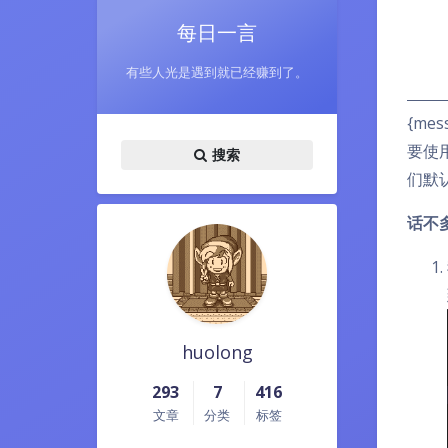
每日一言
有些人光是遇到就已经赚到了。
{me
要使用
搜索
们默认
话不
huolong
293
7
416
文章
分类
标签