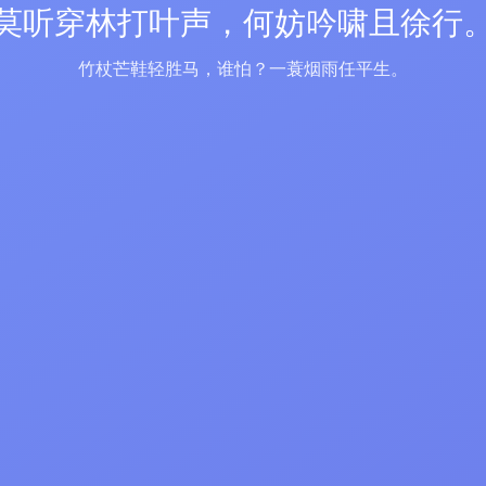
莫听穿林打叶声，何妨吟啸且徐行
竹杖芒鞋轻胜马，谁怕？一蓑烟雨任平生。