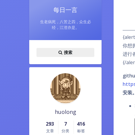
每日一言
生老病死，八苦之四，众生必
经，江澄亦是。
{aler
你想
搜索
进行
{/aler
git
https
安装
huolong
293
7
416
文章
分类
标签