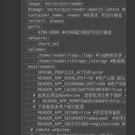
 image: hectorqin/reader

 #image: hectorqin/reader:openj9-lat
 container_name: reader #容器名 可自行修改

 restart: always

 ports:

   - 4396:8080 #4396端口映射可自行修改

 networks:

   - share_net

 volumes:

   - /home/reader/logs:/logs #log映射目录 /h
   - /home/reader/storage:/storage #数据映
 environment:

   - SPRING_PROFILES_ACTIVE=prod

   - READER_APP_USERLIMIT=50 #用户上限,默认50

   - READER_APP_USERBOOKLIMIT=200 #用户书籍上限
   - READER_APP_CACHECHAPTERCONTENT=true 
   # 如果启用远程webview，需要取消注释下面的 remote
   # - READER_APP_REMOTEWEBVIEWAPI=http://re
   # 下面都是多用户模式配置

   - READER_APP_SECURE=true #开启登录鉴权，
   - READER_APP_SECUREKEY=adminpwd  #管理员
   - READER_APP_INVITECODE=registerco
  # remote-webview:
