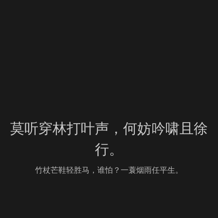
莫听穿林打叶声，何妨吟啸且徐
行。
竹杖芒鞋轻胜马，谁怕？一蓑烟雨任平生。