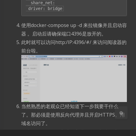
  share_net:

 driver: bridge
使用docker-compose up -d 来拉镜像并且启动容
器 。启动后请确保端口4396是放开的。
夜间模式
此时就可以访问http:/IP:4396/#/ 来访问阅读器的
前台啦。
Sans Serif
Serif
浅阴影
深阴影
关闭
日落
暗化
灰度
当然熟悉的老观众已经知道下一步我要干什么
了。那必须是使用反向代理并且开启HTTPS。用
域名访问了。
我这里依然是使用宝塔，宝塔前台，新建静态网