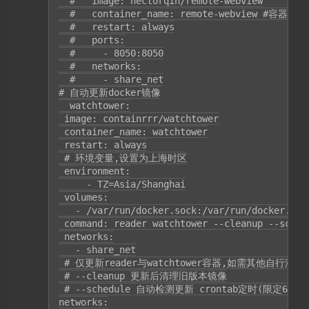
  #   image: hectorqin/remote-webview

  #   container_name: remote-webview #容器名
  #   restart: always

  #   ports:

  #     - 8050:8050

  #   networks:

  #     - share_net

# 自动更新docker镜像

  watchtower:

 image: containrrr/watchtower

 container_name: watchtower

 restart: always

 # 环境变量,设置为上海时区

 environment:

     - TZ=Asia/Shanghai

 volumes:

   - /var/run/docker.sock:/var/run/docker.sock
 command: reader watchtower --cleanup --schedu
 networks:

   - share_net

 # 仅更新reader与watchtower容器,如需其他自行添加 '容器
 # --cleanup 更新后清理旧版本镜像

 # --schedule 自动检测更新 crontab定时(限定6位c
networks:
