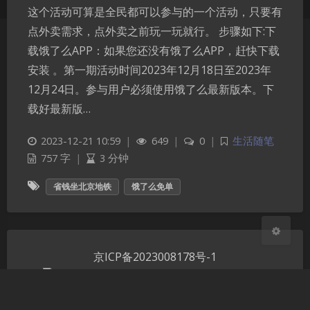
这个活动可算是全民都可以参与的一个活动，只要有
点外卖需求，点外卖之前玩一玩就行。 步骤如下:下
载饿了么APP：如果您还没有饿了么APP，赶快下载
夜间模式
安装 。第一期活动时间2023年12月18日至2023年
12月24日。参与用户必须使用饿了么最新版本。下
Sans Serif
Serif
载好最新版…
浅阴影
深阴影
2023-12-21 10:59
|
649
|
0
|
生活随笔
757 字
|
3 分钟
关闭
日落
暗化
灰度
省钱坐北京地铁
饿了么免单
京ICP备2023008178号-1
京公网安备 11011302005674号
Theme
Argon