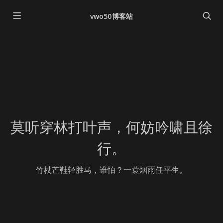
vwo50博客站
莫听穿林打叶声，何妨吟啸且徐
行。
竹杖芒鞋轻胜马，谁怕？一蓑烟雨任平生。