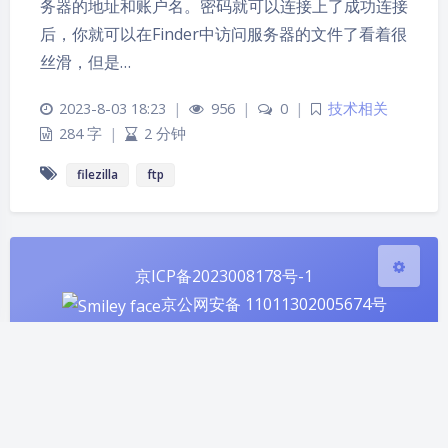
务器的地址和账户名。密码就可以连接上了成功连接
夜间模式
后，你就可以在Finder中访问服务器的文件了看着很
丝滑，但是…
Sans Serif
Serif
2023-8-03 18:23
|
956
|
0
|
技术相关
浅阴影
深阴影
284 字
|
2 分钟
filezilla
ftp
关闭
日落
暗化
灰度
京ICP备2023008178号-1
京公网安备 11011302005674号
Theme
Argon
站点已运行
天，感谢有你！
1230