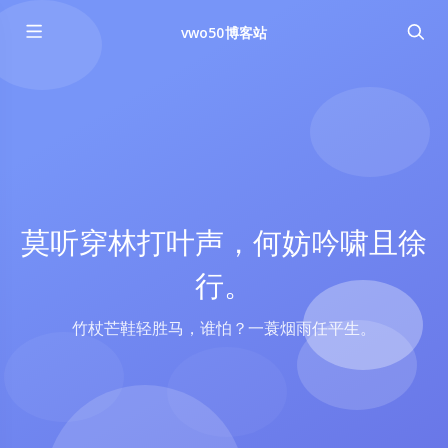
vwo50博客站
莫听穿林打叶声，何妨吟啸且徐
行。
竹杖芒鞋轻胜马，谁怕？一蓑烟雨任平生。