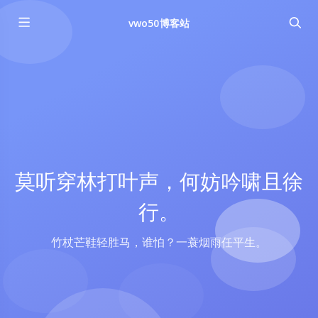
vwo50博客站
莫听穿林打叶声，何妨吟啸且徐
行。
竹杖芒鞋轻胜马，谁怕？一蓑烟雨任平生。