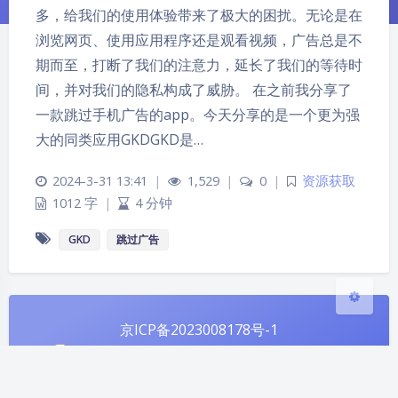
多，给我们的使用体验带来了极大的困扰。无论是在
浏览网页、使用应用程序还是观看视频，广告总是不
期而至，打断了我们的注意力，延长了我们的等待时
夜间模式
间，并对我们的隐私构成了威胁。 在之前我分享了
一款跳过手机广告的app。今天分享的是一个更为强
Sans Serif
Serif
大的同类应用GKDGKD是…
浅阴影
深阴影
2024-3-31 13:41
|
1,529
|
0
|
资源获取
1012 字
|
4 分钟
关闭
日落
暗化
灰度
GKD
跳过广告
京ICP备2023008178号-1
京公网安备 11011302005674号
Theme
Argon