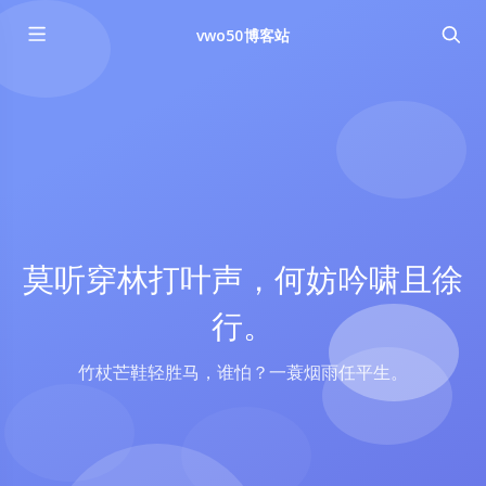
vwo50博客站
莫听穿林打叶声，何妨吟啸且徐
行。
竹杖芒鞋轻胜马，谁怕？一蓑烟雨任平生。