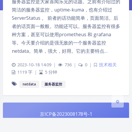
服务器监控是大家喜闻乐见的话题。之前有介绍过的
简洁的服务器监控，uptime-kuma，也有介绍过
ServerStatus 。 前者的话功能简单，页面简洁。后
者的话页面一般般。功能还可以。服务器监控有很多
夜间模式
种方案，甚至可以使用prometheus 和 grafana
等。今天要介绍的是强无敌的一个服务器监控
Sans Serif
Serif
netdata。简单，强大，好用。它的主要特点…
浅阴影
深阴影
2023-10-18 14:09
|
736
|
0
|
技术相关
1119 字
|
5 分钟
关闭
日落
暗化
灰度
netdata
服务器监控
京ICP备2023008178号-1
京公网安备 11011302005674号
Theme
Argon