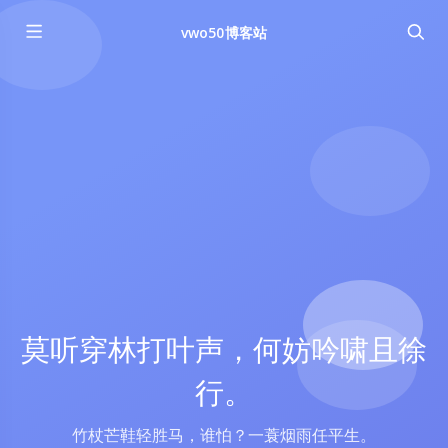
vwo50博客站
莫听穿林打叶声，何妨吟啸且徐
行。
竹杖芒鞋轻胜马，谁怕？一蓑烟雨任平生。