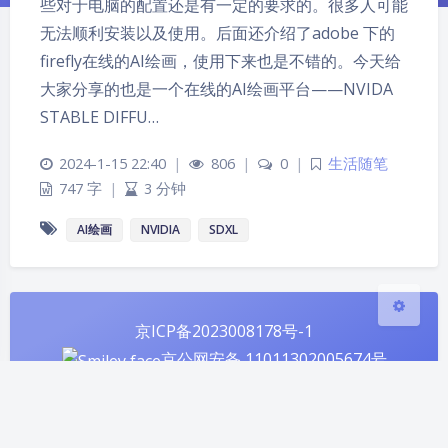
些对于电脑的配置还是有一定的要求的。很多人可能
无法顺利安装以及使用。后面还介绍了adobe 下的
firefly在线的AI绘画，使用下来也是不错的。今天给
夜间模式
大家分享的也是一个在线的AI绘画平台——NVIDA
STABLE DIFFU…
Sans Serif
Serif
2024-1-15 22:40
|
806
|
0
|
生活随笔
浅阴影
深阴影
747 字
|
3 分钟
关闭
日落
暗化
灰度
AI绘画
NVIDIA
SDXL
京ICP备2023008178号-1
京公网安备 11011302005674号
Theme
Argon
站点已运行
天，感谢有你！
1234