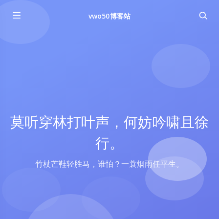
vwo50博客站
莫听穿林打叶声，何妨吟啸且徐
行。
竹杖芒鞋轻胜马，谁怕？一蓑烟雨任平生。