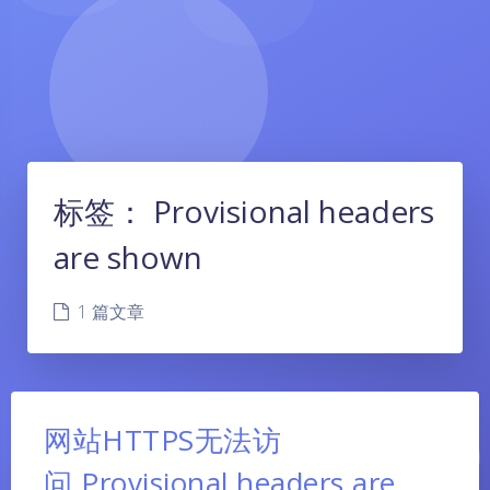
标签：
Provisional headers
are shown
1 篇文章
网站HTTPS无法访
问,Provisional headers are