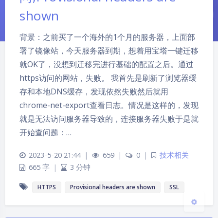
shown
背景：之前买了一个海外的1个月的服务器，上面部
署了镜像站，今天服务器到期，想着用宝塔一键迁移
就OK了，没想到迁移完进行基础的配置之后。通过
https访问的网站，失败。 我首先是刷新了浏览器缓
夜间模式
存和本地DNS缓存，发现依然失败然后就用
chrome-net-export查看日志。情况是这样的，发现
Sans Serif
Serif
就是无法访问服务器导致的，连接服务器失败于是就
开始查问题：…
浅阴影
深阴影
2023-5-20 21:44
|
659
|
0
|
技术相关
关闭
日落
暗化
灰度
665 字
|
3 分钟
HTTPS
Provisional headers are shown
SSL