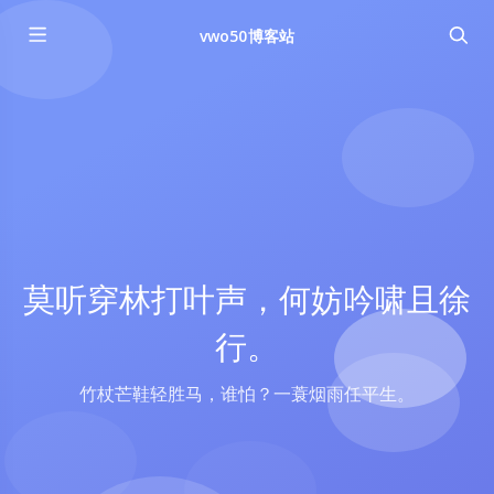
vwo50博客站
莫听穿林打叶声，何妨吟啸且徐
行。
竹杖芒鞋轻胜马，谁怕？一蓑烟雨任平生。