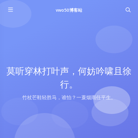
vwo50博客站
莫听穿林打叶声，何妨吟啸且徐
行。
竹杖芒鞋轻胜马，谁怕？一蓑烟雨任平生。