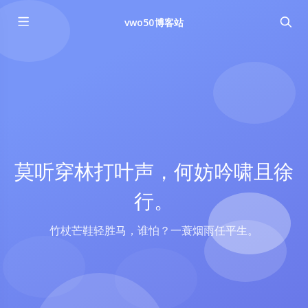
vwo50博客站
莫听穿林打叶声，何妨吟啸且徐
行。
竹杖芒鞋轻胜马，谁怕？一蓑烟雨任平生。