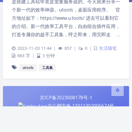
是搭建工具站毕竟是需要服务器的。今天就来分享一
个新一代的效率神器。utools，桌面应用程序。 官
方地址如下：https://www.u.tools/ 进去可以看到它
夜间模式
的介绍。新一代效率工具平台，自由组合插件应用，
打造专属你的趁手工具集，呼之即来，用完即走 …
Sans Serif
Serif
2023-11-03 11:44
|
857
|
0
|
生活随笔
浅阴影
深阴影
663 字
|
3 分钟
关闭
日落
暗化
灰度
utools
工具集
京ICP备2023008178号-1
京公网安备 11011302005674号
Theme
Argon
站点已运行
天，感谢有你！
1230