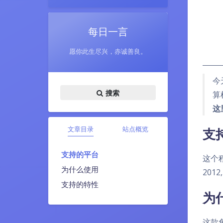
每日一言
愿你此生尽兴，赤诚善良。
今
搜索
算
这
文章目录
站点概览
支
支持的平台
这个程序
为什么使用
2012
支持的特性
为
这款