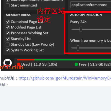
ithub地址：
https://github.com/IgorMundstein/WinMemoryCl
地址：
s://github.com/IgorMundstein/WinMemoryCleaner/releases
络不好的同学可以，可以在（
https://vwo50.club/archives/1182