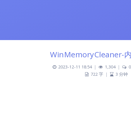
WinMemoryCleane
2023-12-11 18:54
|
1,304
|
0
722 字
|
3 分钟