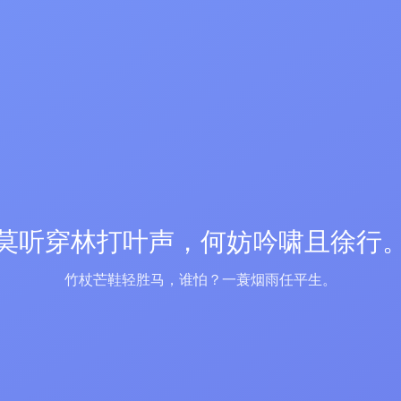
莫听穿林打叶声，何妨吟啸且徐行
竹杖芒鞋轻胜马，谁怕？一蓑烟雨任平生。