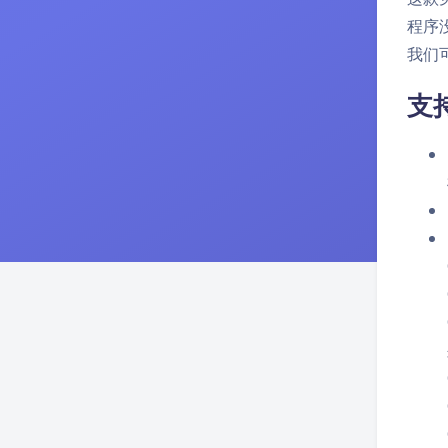
程序
我们
支