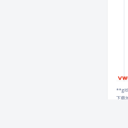
**g
下载
http
若网