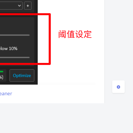
夜间模式
Sans Serif
Serif
浅阴影
深阴影
关闭
日落
暗化
灰度
eaner
/download/2.5/WinMemoryCleaner.exe
**
.html
）获取我在网盘给大家准备的链接。