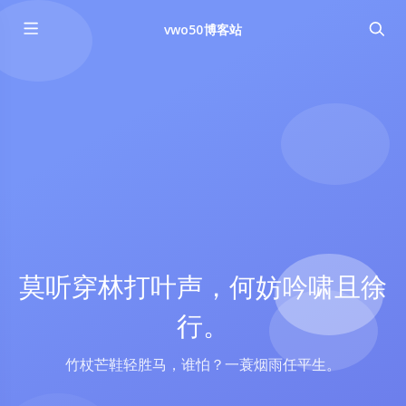
vwo50博客站
莫听穿林打叶声，何妨吟啸且徐
行。
竹杖芒鞋轻胜马，谁怕？一蓑烟雨任平生。