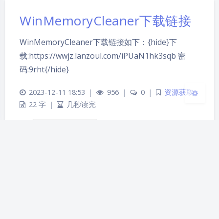
Sans Serif
Serif
WinMemoryCleaner下载链接
浅阴影
深阴影
WinMemoryCleaner下载链接如下：{hide}下
关闭
日落
暗化
灰度
载:https://wwjz.lanzoul.com/iPUaN1hk3sqb 密
码:9rht{/hide}
2023-12-11 18:53
|
956
|
0
|
资源获取
22 字
|
几秒读完
WinMemoryCleaner
京ICP备2023008178号-1
京公网安备 11011302005674号
Theme
Argon
站点已运行
天，感谢有你！
1232