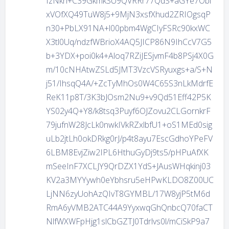
IzNkn+C39GkmkSU9QVRRr77QdS+aGYe7Obl
xVOfXQ49TuW8j5+9MjN3xsfXhud2ZRIOgsqP
n30+PbLX91NA+l00pbm4WgCIyFSRc90kxWC
X3tl0Uq/ndzfWBrioX4AQ5JICP86N9IhCcV7G5
b+3YDX+poi0k4+Aloq7RZiJESjvmF4b8PSj4X0G
m/10cNHAtwZSLd5JMT3VzcVSRyuxgs+a/S+N
j51/IhsqQ4A/+ZcTyMhOs0W4C65S3nLkMdrfE
ReK11p8T/3K3bJOsm2Nu9+v9Qd51Eff42P5K
YS02y4Q+Y8/k8tsq3Puyf6OJZovu2CLGornkrF
79jufnW28JcLk0nwkIVkRZxlbfU1+oS1MEd0sig
uLb2jtLh0okDRkg0rJ/p4t8ayu7EscGdhoYPeFV
6LBM8EvjZiw2IPL6HthuGyDj9ts5/pHPuAfXK
mSeeInF7XCLJY9QrDZX1YdS+JAusWHqkinj03
KV2a3MYYywh0eYbhsru5eHPwKLDO8Z00UC
LjNN6zyUohAzQIvT8GYMBL/17W8yjP5tM6d
RmA6yVMB2ATC44A9YyxwqGhQnbcQ70faCT
NlfWXWFpHjg1slCbGZTJ0Tdrlvs0l/mCiSkP9a7