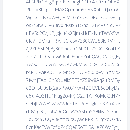
4FNPkOv/Ilg3qooPFsDdghC1bx4bJ0EmOPAX
PlaUp3LLgiCFMAXOpjmhm9kfyNXpb1+JxkakC
WgTxmINxpW+QgsMQzYFdFuOKx3/2urKys1j
os7f6twD1+3IfiV02FXiS3TGhqHZB4+zZIqCPY
nPVSd2CzJKPgdjcu4sX9jmlkHdTsNmTWVxSw
0Ic7HSMraTIRlATsCIc5x7380CWU83lcRMrHt
/Jj2Zh55bNjBy80YmqZIOl6h0T+7SDGr8rk4TZ
ZIks1sFTCV1dwi96aIDShqnZriRQAQ0NDkgEy
7vZsaUrLaw7eiSwzAZwkMIvb03GD2ICq2q0n
rAFiUjPaKA0CHVIGhGjxEDCPcj03p+VTYgMqZ
7fwnijTAoL3h6OUelkSTE9nZ58w8Aq2uBMBy
d2OT5U0oBJ2a5Piw0t4nwMZOGVL6cORyDs
e6k+4DSfTu1lnug2okkKjlO2ul1A+K6MeGtH7Y
slPbJflWWE1vZv7VUuhT8oJ/cBlflglcFhKZro0z8
rf3VTgJ9Qn5U/OeOrhVV5ASIlm5A9kkvEYrz6dj
EoCb457UQV38zmc6pOywdPPkTNIrgxq7G4A
8cnKacEVwEqfiqZ4CQe85oT1RA+eZ6WcFyYJ