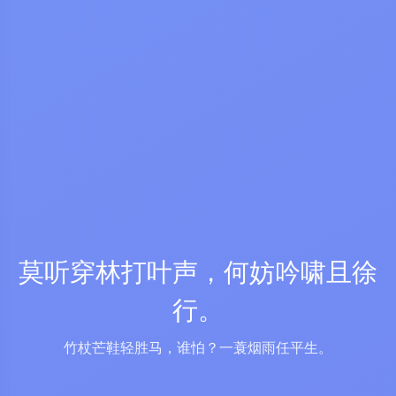
莫听穿林打叶声，何妨吟啸且徐
行。
竹杖芒鞋轻胜马，谁怕？一蓑烟雨任平生。