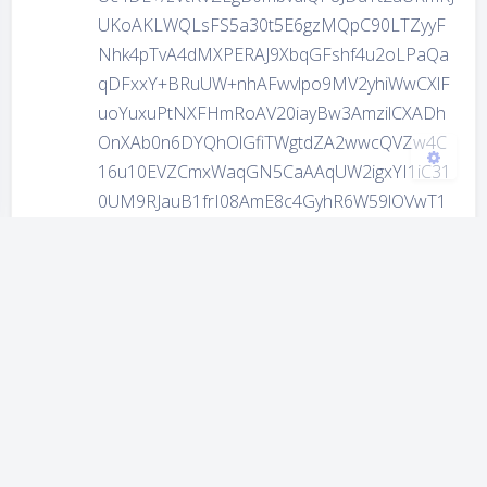
浅阴影
深阴影
UKoAKLWQLsFS5a30t5E6gzMQpC90LTZyyF
Nhk4pTvA4dMXPERAJ9XbqGFshf4u2oLPaQa
关闭
日落
暗化
灰度
qDFxxY+BRuUW+nhAFwvlpo9MV2yhiWwCXlF
uoYuxuPtNXFHmRoAV20iayBw3AmzilCXADh
OnXAb0n6DYQhOlGfiTWgtdZA2wwcQVZw4C
16u10EVZCmxWaqGN5CaAAqUW2igxYI1iC31
0UM9RJauB1frI08AmE8c4GyhR6W59lOVwT1
bnbo0kJwlUKrTQSKkClqqz0EkagHdMXFEJ4FZ
1Fjp5IAU0qLPQSdkF1CqRMqBs1MQocHlQXF
o67wqZopUHVFbVV0CkRlQMWTENgvxqdKU
oOrBadMeJ6qBFJMkYmwvM1VhlD4A54W78a
eUVI5d2YIgt459cxmqAp7WSpcBmGYPOoMY
3ImEQIfIOgKqRTDtjnQCOsgLAHqeV1HnkHTS
Lb9NrTwxU35VFjlNbFHcg5BOCoiCPRXgSjXp
ZQcnPAHhhDRBjWsnXMkAdQViipoVOXO7dIT
3q8+JNoCPqrwfPcN7MwyvHecMA6CN16aW