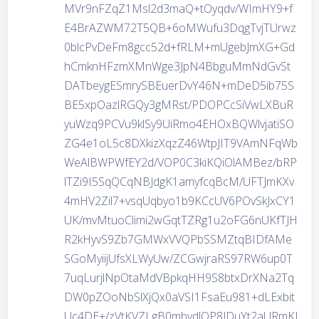
MVr9nFZqZ1Msl2d3maQ+tOyqdv/WImHY9+f
E4BrAZWM72T5QB+6oMWufu3DqgTvjTUrwz
0blcPvDeFm8gcc52d+fRLM+mUgebJmXG+Gd
hCmknHFzmXMnWge3JpN4BbguMmNdGvSt
DATbeygESmrySBEuerDvY46N+mDeD5ib75S
BE5xpOazlRGQy3gMRst/PDOPCcSiVwLXBuR
yuWzq9PCVu9klSy9UiRmo4EHOxBQWlvjatiSO
ZG4e1oL5c8DXkizXqzZ46WtpJIT9VAmNFqWb
WeAlBWPWfEY2d/VOP0C3kiKQiOlAMBez/bRP
lTZi9I5SqQCqNBJdgK1amyfcqBcM/UFTJmKXv
4mHV2Zil7+vsqUqbyo1b9KCcUV6POvSkJxCY1
UK/mvMtuoClimi2wGqtTZRg1u2oFG6nUKfTJH
R2kHyvS9Zb7GMWxVVQPbSSMZtqBIDfAMe
夜间模式
SGoMyiijUfsXLWyUw/ZCGwjraRS97RW6up0T
7uqLurjlNpOtaMdVBpkqHH9S8btxDrXNa2Tq
Sans Serif
Serif
DW0pZOoNbSlXjQx0aVSI1FsaEu981+dLExbit
Uc4DE+/zVtKVZLgB0mbvdlQP8JDuYt2aURmKJ