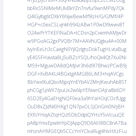
bbRxSSNlMeMUlvBkYZn7nvfu/9wnMPdy7Qk
Q4lGylbg6tDXkY6hijwBewMf9lzH/G/GfMf/4P
HGP+c0exCSLvjnkh994zABw1P0wDl9wwv8T
O24wPrYTKEFlNaDA+tCDsn2pCvemhAMjwDr
w9PGoAG2gxPVQBr7M+AAVhUQgku4A+00M
lvyInEeLh3cCaegN0YjlQzlgtsDokTugHLvtaBug
yE4S5FHavda8Lj5uBZsYSQL/hoQk4Qt7Xu0Ni
M59+MguwDA8dQAfpvr3h6d9l7BhwzPCwB9j
DGF+XvBAKU4BGxtgAMGB6LiM3+hqAVCgs
BbYwxlKulQboMjpqYnEYbAV2MnJKwuhAb8ST
phCGg1pWX7/puUx2w6lpYENwnOAJra8b6DY
6SD2Ey4GaEHgNQF0ea3a9hYaHOqCOcfUgg
OuD8xZJdNl0HKg1QN7pvOLSJOnGm0NIjBH
EXfoYHiqAZtqHQzl5DbDdplQYHsY5vVcuuQE
pA8pYmxEpwlmYpDJAppQ9D6AlII8BC8nA7Ba
mhznAHMGEQb5CCcYmYClxaRug4hlxHXzFLu