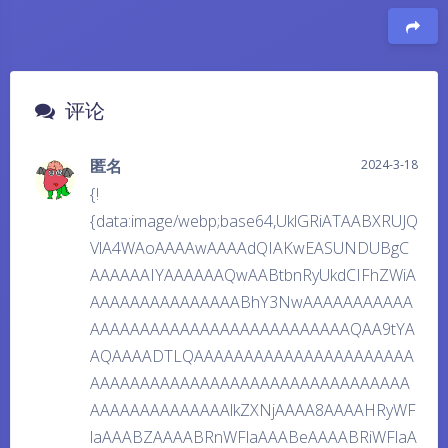
豆
评论
匿名
2024-3-18
{!
{data:image/webp;base64,UklGRiATAABXRUJQ
VlA4WAoAAAAwAAAAdQIAKwEASUNDUBgC
AAAAAAIYAAAAAAQwAABtbnRyUkdCIFhZWiA
AAAAAAAAAAAAAAABhY3NwAAAAAAAAAAA
AAAAAAAAAAAAAAAAAAAAAAAAAAQAA9tYA
AQAAAADTLQAAAAAAAAAAAAAAAAAAAAAA
AAAAAAAAAAAAAAAAAAAAAAAAAAAAAAAA
AAAAAAAAAAAAAAlkZXNjAAAA8AAAAHRyWF
laAAABZAAAABRnWFlaAAABeAAAABRiWFlaA