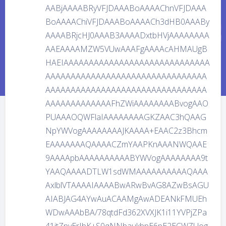
AABjAAAABRyVFJDAAABoAAAAChnVFJDAAA
BoAAAAChiVFJDAAABoAAAACh3dHB0AAABy
AAAABRjcHJ0AAAB3AAAADxtbHVjAAAAAAAA
AAEAAAAMZW5VUwAAAFgAAAAcAHMAUgB
HAEIAAAAAAAAAAAAAAAAAAAAAAAAAAAAA
AAAAAAAAAAAAAAAAAAAAAAAAAAAAAAAA
AAAAAAAAAAAAAAAAAAAAAAAAAAAAAAAA
AAAAAAAAAAAAAFhZWiAAAAAAAABvogAAO
PUAAAOQWFlaIAAAAAAAAGKZAAC3hQAAG
NpYWVogAAAAAAAAJKAAAA+EAAC2z3Bhcm
EAAAAAAAQAAAACZmYAAPKnAAANWQAAE
9AAAApbAAAAAAAAAABYWVogAAAAAAAA9t
YAAQAAAADTLW1sdWMAAAAAAAAAAQAAA
AxlblVTAAAAIAAAABwARwBvAG8AZwBsAGU
AIABJAG4AYwAuACAAMgAwADEANkFMUEh
WDwAAAbBA/78qtdFd362XVXJK1i11YVPjZPa
41jtZpyErIbK+S0qNNbaukbpE6pE2ECWZUog