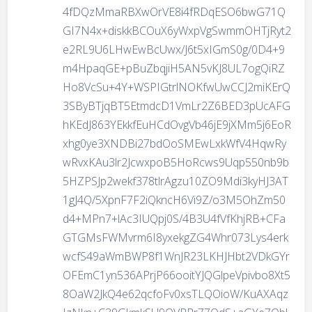
4fDQzMmaRBXwOrVE8i4fRDqESO6bwG71Q
GI7N4x+diskkBCOuX6yWxpVgSwmmOHTjRyt2
e2RL9U6LHwEwBcUwx/J6t5xIGmS0g/0D4+9
m4HpaqGE+pBuZbqjiH5AN5vKJ8UL7ogQiRZ
Ho8VcSu+4Y+WSPIGtrlNOKfwUwCCJ2miKErQ
3SByBTjqBT5EtmdcD1VmLr2Z6BED3pUcAFG
hKEdJ863YEkkfEuHCdOvgVb46jE9jXMm5j6EoR
xhg0ye3XNDBi27bdOoSMEwLxkWfV4HqwRy
wRvxKAu3lr2JcwxpoB5HoRcws9Uqp550nb9b
5HZPSJp2wekf378tlrAgzu10ZO9Mdi3kyHJ3AT
1gJ4Q/5XpnF7F2iQkncH6Vi9Z/o3M5OhZm50
d4+MPn7+lAc3IUQpj0S/4B3U4fVfKhjRB+CFa
GTGMsFWMvrm6I8yxekgZG4Whr073Lys4erk
wcfS49aWmBWP8f1WnJR23LKHJHbt2VDkGYr
OFEmC1yn536APrjP66ooitYJQGlpeVpivbo8Xt5
8OaW2JkQ4e62qcfoFv0xsTLQOioW/KuAXAqz