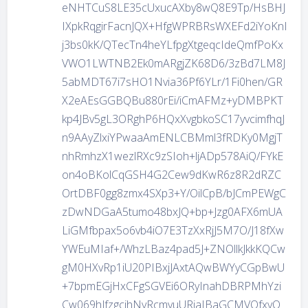
eNHTCuS8LE35cUxucAXby8wQ8E9Tp/HsBHJ
IXpkRqgirFacnJQX+HfgWPRBRsWXEFd2iYoKnI
j3bs0kK/QTecTn4heYLfpgXtgeqcIdeQmfPoKx
VWO1LWTNB2Ek0mARgjZK68D6/3zBd7LM8J
5abMDT67i7sHO1Nvia36Pf6YLr/1Fi0hen/GR
X2eAEsGGBQBu880rEi/iCmAFMz+yDMBPKT
kp4JBv5gL3ORghP6HQxXvgbkoSC17yvcimfhqJ
n9AAyZlxiYPwaaAmENLCBMml3fRDKy0MgjT
nhRmhzX1wezlRXc9zSIoh+ljADp578AiQ/FYkE
on4oBKolCqGSH4G2Cew9dKwR6z8R2dRZC
OrtDBF0gg8zmx4SXp3+Y/OilCpB/bJCmPEWgC
zDwNDGaA5tumo48bxJQ+bp+Jzg0AFX6mUA
LiGMfbpax5o6vb4iO7E3TzXxRjJ5M7O/J18fXw
YWEuMIaf+/WhzLBaz4pad5J+ZNOllkJkkKQCw
gM0HXvRp1iU20PIBxjJAxtAQwBWYyCGpBwU
+7bpmEGjHxCFgSGVEi6ORyInahDBRPMhYzi
Cw069hJfzgcihNyRcmvuURjaIBaGCMVQfxyO