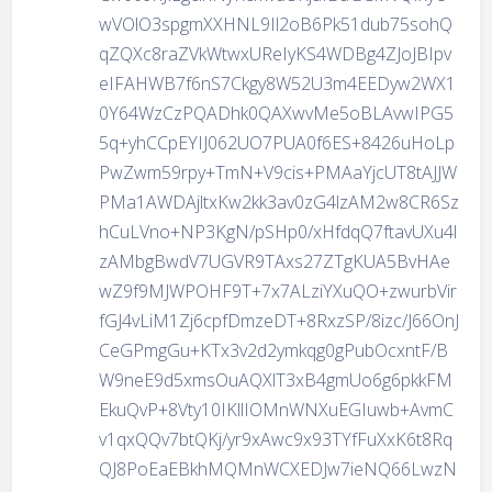
wVOlO3spgmXXHNL9Il2oB6Pk51dub75sohQ
qZQXc8raZVkWtwxUReIyKS4WDBg4ZJoJBIpv
eIFAHWB7f6nS7Ckgy8W52U3m4EEDyw2WX1
0Y64WzCzPQADhk0QAXwvMe5oBLAvwIPG5
5q+yhCCpEYIJ062UO7PUA0f6ES+8426uHoLp
PwZwm59rpy+TmN+V9cis+PMAaYjcUT8tAJJW
PMa1AWDAjltxKw2kk3av0zG4lzAM2w8CR6Sz
hCuLVno+NP3KgN/pSHp0/xHfdqQ7ftavUXu4l
zAMbgBwdV7UGVR9TAxs27ZTgKUA5BvHAe
wZ9f9MJWPOHF9T+7x7ALziYXuQO+zwurbVir
fGJ4vLiM1Zj6cpfDmzeDT+8RxzSP/8izc/J66OnJ
CeGPmgGu+KTx3v2d2ymkqg0gPubOcxntF/B
W9neE9d5xmsOuAQXlT3xB4gmUo6g6pkkFM
EkuQvP+8Vty10IKllIOMnWNXuEGIuwb+AvmC
v1qxQQv7btQKj/yr9xAwc9x93TYfFuXxK6t8Rq
QJ8PoEaEBkhMQMnWCXEDJw7ieNQ66LwzN