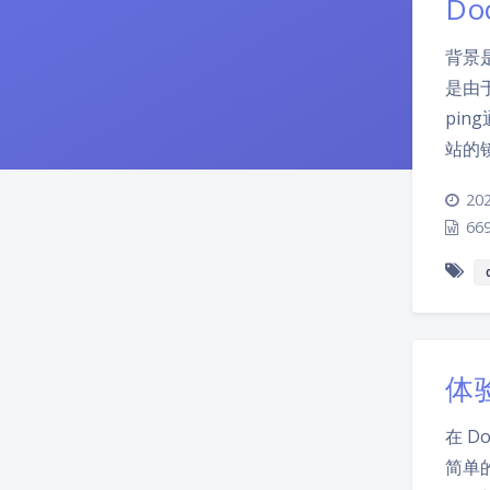
D
背景
是由
pin
站的
202
66
体
在 
简单的