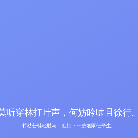
莫听穿林打叶声，何妨吟啸且徐行
竹杖芒鞋轻胜马，谁怕？一蓑烟雨任平生。