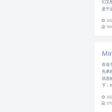
们又
是干
202
50
Mi
在这
先承
信息的
下：ht
202
57