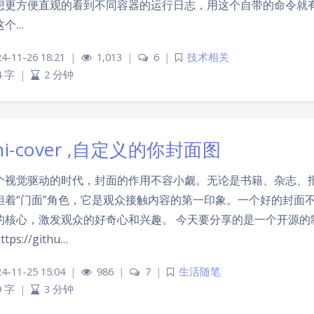
想更方便直观的看到不同容器的运行日志，用这个自带的命令就有点
这个…
4-11-26 18:21
|
1,013
|
6
|
技术相关
4 字
|
2 分钟
ni-cover ,自定义的你封面图
个视觉驱动的时代，封面的作用不容小觑。无论是书籍、杂志、
担着“门面”角色，它是观众接触内容的第一印象。一个好的封面
核心，激发观众的好奇心和兴趣。 今天要分享的是一个开源的制作封面
tps://githu…
4-11-25 15:04
|
986
|
7
|
生活随笔
9 字
|
3 分钟