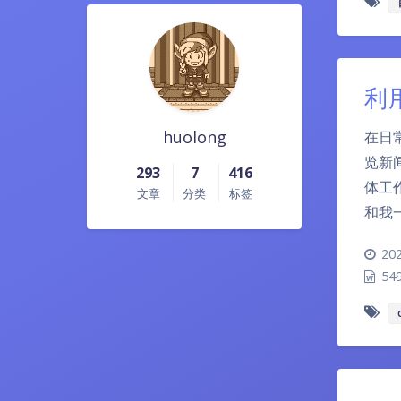
利用
huolong
在日
览新
293
7
416
体工
文章
分类
标签
和我
202
54