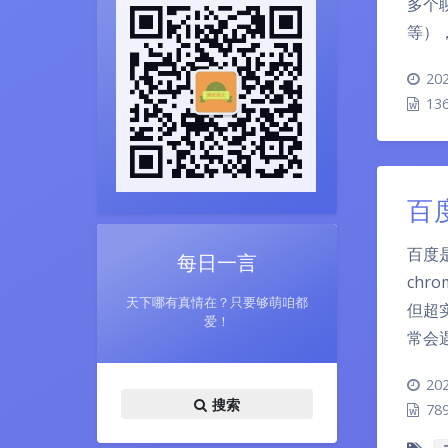
多个聊
等）
202
13
百
百度
每日一言
ch
天下哪有真情在？只要够萌咱都
但超
爱！
常会
202
搜索
78