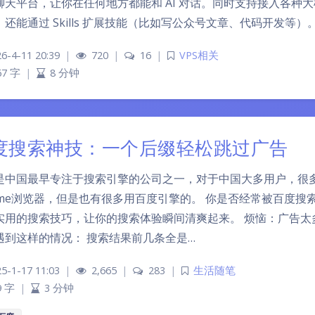
天平台，让你在任何地方都能和 AI 对话。同时支持接入各种大模型（
，还能通过 Skills 扩展技能（比如写公众号文章、代码开发等
6-4-11 20:39
|
720
|
16
|
VPS相关
67 字
|
8 分钟
度搜索神技：一个后缀轻松跳过广告
是中国最早专注于搜索引擎的公司之一，对于中国大多用户，很
rome浏览器，但是也有很多用百度引擎的。 你是否经常被百度
实用的搜索技巧，让你的搜索体验瞬间清爽起来。 烦恼：广告太
遇到这样的情况： 搜索结果前几条全是…
5-1-17 11:03
|
2,665
|
283
|
生活随笔
9 字
|
3 分钟